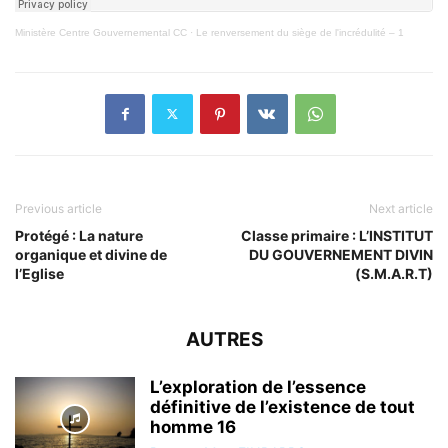
Ministère Centre Gouvernemental CC
·
Le renversement du siège de l'incrédulité – 1
Previous article
Next article
Protégé : La nature
Classe primaire : L’INSTITUT
organique et divine de
DU GOUVERNEMENT DIVIN
l’Eglise
(S.M.A.R.T)
AUTRES
L’exploration de l’essence
définitive de l’existence de tout
homme 16