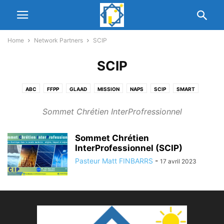
Home
Network Partners
SCIP
SCIP
ABC
FFPP
GLAAD
MISSION
NAPS
SCIP
SMART
Sommet Chrétien InterProfressionnel
Sommet Chrétien
InterProfessionnel (SCIP)
Pasteur Matt FINBARRS
-
17 avril 2023