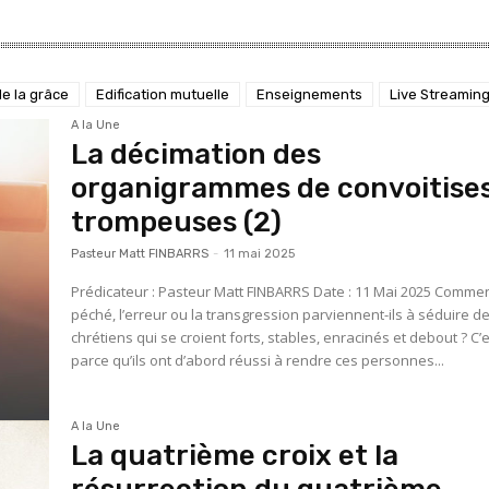
e la grâce
Edification mutuelle
Enseignements
Live Streamin
A la Une
La décimation des
organigrammes de convoitise
trompeuses (2)
Pasteur Matt FINBARRS
-
11 mai 2025
Prédicateur : Pasteur Matt FINBARRS Date : 11 Mai 2025 Comment le
péché, l’erreur ou la transgression parviennent-ils à séduire d
chrétiens qui se croient forts, stables, enracinés et debout ? C’
parce qu’ils ont d’abord réussi à rendre ces personnes...
A la Une
La quatrième croix et la