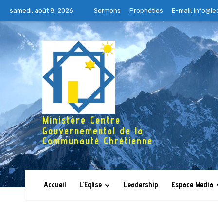
samedi, août 8, 2026
Sermons
Prophéties
E-mail:
info@le
Ministère Centre
Gouvernemental de la
Communauté Chrétienne
Accueil
L’Eglise
Leadership
Espace Media