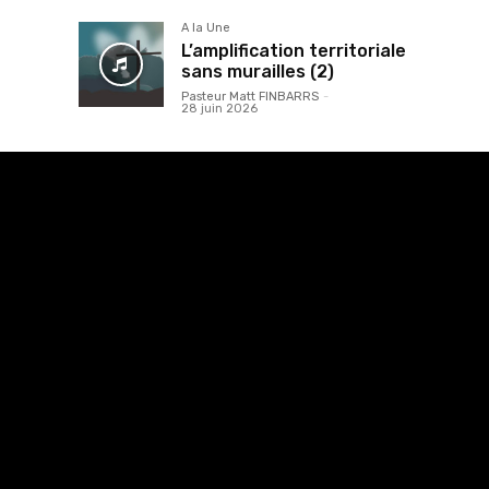
A la Une
L’amplification territoriale
sans murailles (2)
Pasteur Matt FINBARRS
-
28 juin 2026
Html code here! Replace this with any non empty raw
html code and that's it.