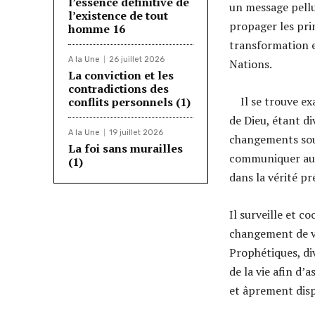
l’essence définitive de
un message pellu
l’existence de tout
propager les prin
homme 16
transformation e
A la Une
26 juillet 2026
Nations.
La conviction et les
contradictions des
Il se trouve exa
conflits personnels (1)
de Dieu, étant d
A la Une
19 juillet 2026
changements soud
La foi sans murailles
communiquer aux
(1)
dans la vérité p
Il surveille et 
changement de v
Prophétiques, div
de la vie afin d’
et âprement dis