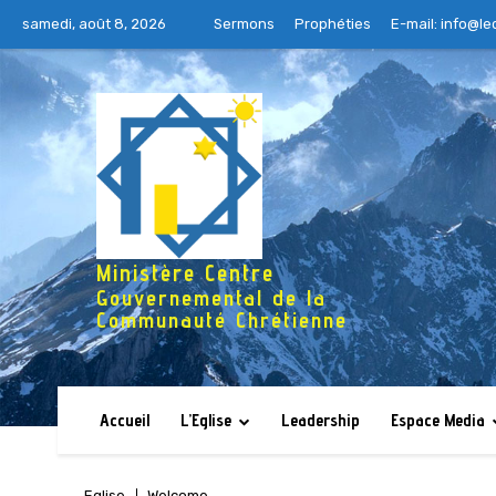
samedi, août 8, 2026
Sermons
Prophéties
E-mail:
info@le
Ministère Centre
Gouvernemental de la
Communauté Chrétienne
Accueil
L’Eglise
Leadership
Espace Media
Eglise
Welcome