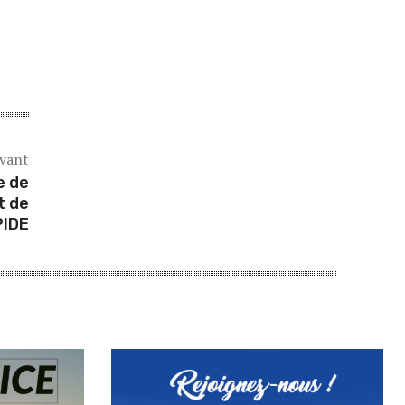
ivant
e de
t de
PIDE