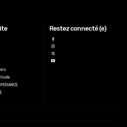
ite
Restez connecté (e)
ers
titude
ESPERANCE
E