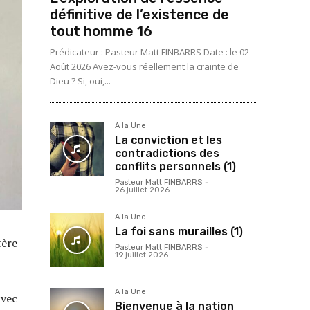
définitive de l’existence de
tout homme 16
Prédicateur : Pasteur Matt FINBARRS Date : le 02
Août 2026 Avez-vous réellement la crainte de
Dieu ? Si, oui,...
A la Une
La conviction et les
contradictions des
conflits personnels (1)
Pasteur Matt FINBARRS
-
26 juillet 2026
A la Une
La foi sans murailles (1)
tère
Pasteur Matt FINBARRS
-
19 juillet 2026
A la Une
avec
Bienvenue à la nation