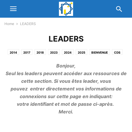
Home
LEADERS
LEADERS
2014
2017
2018
2023
2024
2025
BIENVENUE
CDS
DERNIER VENDREDI
DERNIERS MESSAGES
DIMANCHE
EDIFICATION
Bonjour,
EDIFICATION MUTUELLE
EGLISE
EGLISE DU CHRIST
ESPACE MEDIA
Seul les leaders peuvent accéder aux ressources de
L'EGLISE
LE COIN DE L'ESPERANCE HEBDOMADAIRE
LEADERS
cette section. Si vous êtes leader, vous
MESSAGES
NETWORK PARTNERS
NOUS CONNAITRE
PASTEURS
pouvez entrer directement vos informations de
PRECISE
PROPHETIE 2020
UNCATEGORISED
VENDREDI
WATTS
connexions sur cette page en indiquant:
WELCOME
votre identifiant et mot de passe ci-après.
Merci.