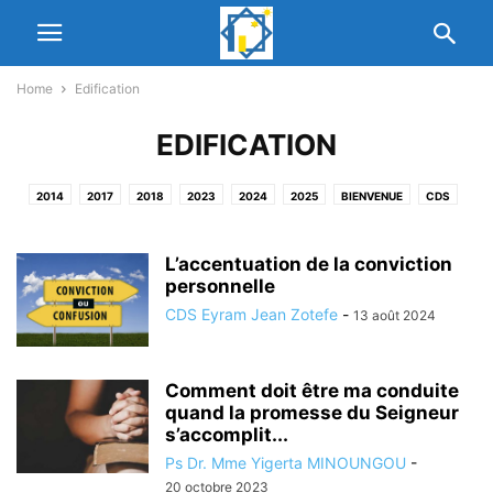
Home
Edification
EDIFICATION
2014
2017
2018
2023
2024
2025
BIENVENUE
CDS
DERNIER VENDREDI
DERNIERS MESSAGES
DIMANCHE
EDIFICATION
EDIFICATION MUTUELLE
EGLISE
EGLISE DU CHRIST
ESPACE MEDIA
L’accentuation de la conviction
L'EGLISE
LE COIN DE L'ESPERANCE HEBDOMADAIRE
personnelle
LEADERS
MESSAGES
NETWORK PARTNERS
NOUS CONNAITRE
PASTEURS
CDS Eyram Jean Zotefe
-
13 août 2024
PRECISE
PROPHETIE 2020
UNCATEGORISED
VENDREDI
WATTS
WELCOME
Comment doit être ma conduite
quand la promesse du Seigneur
s’accomplit...
Ps Dr. Mme Yigerta MINOUNGOU
-
20 octobre 2023