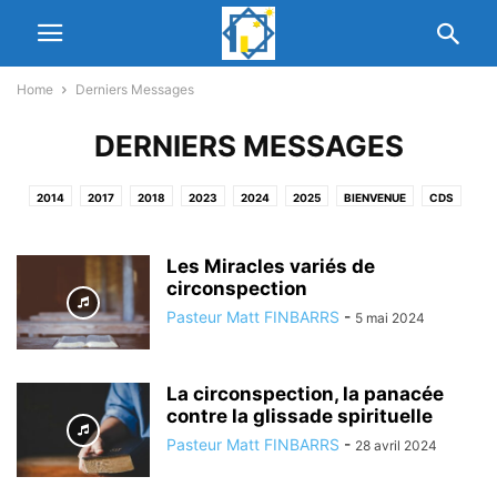
Home
Derniers Messages
DERNIERS MESSAGES
2014
2017
2018
2023
2024
2025
BIENVENUE
CDS
DERNIER VENDREDI
DERNIERS MESSAGES
DIMANCHE
EDIFICATION
EDIFICATION MUTUELLE
EGLISE
EGLISE DU CHRIST
ESPACE MEDIA
Les Miracles variés de
L'EGLISE
LE COIN DE L'ESPERANCE HEBDOMADAIRE
circonspection
LEADERS
MESSAGES
NETWORK PARTNERS
NOUS CONNAITRE
PASTEURS
Pasteur Matt FINBARRS
-
5 mai 2024
PRECISE
PROPHETIE 2020
UNCATEGORISED
VENDREDI
WATTS
WELCOME
La circonspection, la panacée
contre la glissade spirituelle
Pasteur Matt FINBARRS
-
28 avril 2024