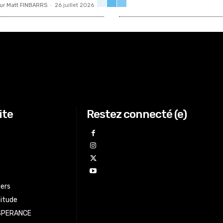
ur Matt FINBARRS
-
26 juillet 2026
ite
Restez connecté (e)
ers
titude
ESPERANCE