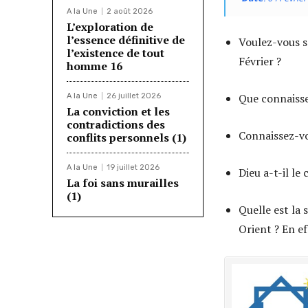
A la Une
2 août 2026
L’exploration de
l’essence définitive de
Voulez-vous s
l’existence de tout
Février ?
homme 16
Que connaissez
A la Une
26 juillet 2026
La conviction et les
contradictions des
Connaissez-vou
conflits personnels (1)
A la Une
19 juillet 2026
Dieu a-t-il l
La foi sans murailles
(1)
Quelle est la
Orient ? En ef