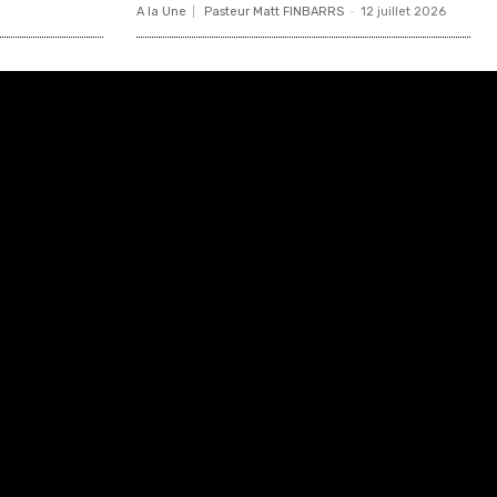
A la Une
Pasteur Matt FINBARRS
-
12 juillet 2026
Html code here! Replace this with any non empty raw
html code and that's it.