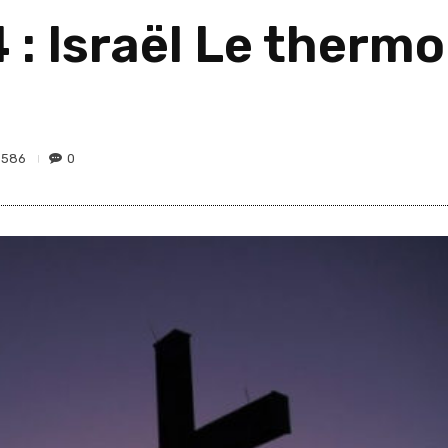
 : Israël Le therm
586
0