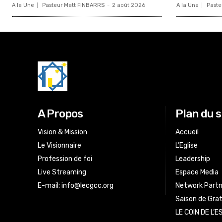
A la Une
Pasteur Matt FINBARRS
-
2 août 2026
A la Une
Paste
A Propos
Plan du s
Vision & Mission
Accueil
Le Visionnaire
L’Eglise
Profession de foi
Leadership
Live Streaming
Espace Media
E-mail:
info@lecgcc.org
Network Partn
Saison de Gra
LE COIN DE L’