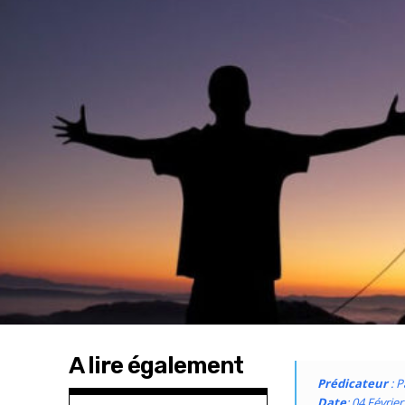
A lire également
Prédicateur
: 
Date
: 04 Févrie