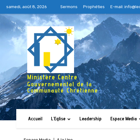
samedi, août 8, 2026
Sermons
Prophéties
E-mail:
info@le
Ministère Centre
Gouvernemental de la
Communauté Chrétienne
Accueil
L’Eglise
Leadership
Espace Media
Espace Media
A la Une