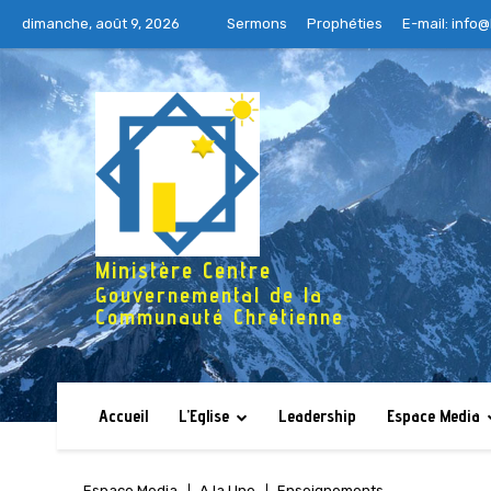
dimanche, août 9, 2026
Sermons
Prophéties
E-mail:
info@
Ministère Centre
Gouvernemental de la
Communauté Chrétienne
Accueil
L’Eglise
Leadership
Espace Media
Espace Media
A la Une
Enseignements