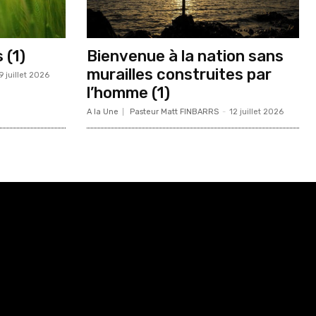
 (1)
Bienvenue à la nation sans
murailles construites par
9 juillet 2026
l’homme (1)
A la Une
Pasteur Matt FINBARRS
-
12 juillet 2026
Html code here! Replace this with any non empty raw
html code and that's it.