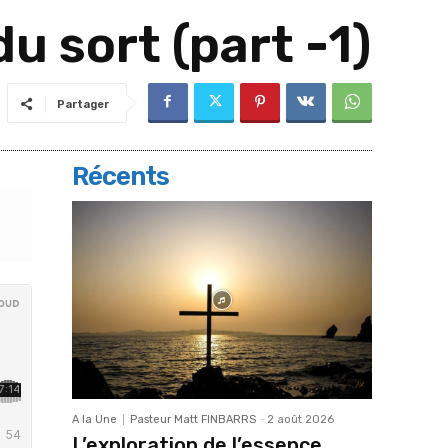
du sort (part -1)
Partager
Récents
A la Une
Pasteur Matt FINBARRS
-
2 août 2026
L’exploration de l’essence