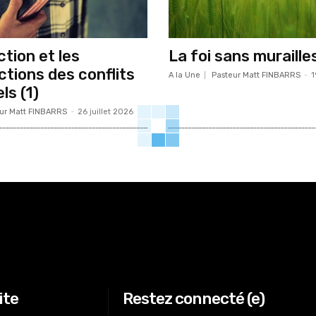
tion et les
La foi sans murailles
ctions des conflits
A la Une
Pasteur Matt FINBARRS
-
1
ls (1)
ur Matt FINBARRS
-
26 juillet 2026
ite
Restez connecté (e)