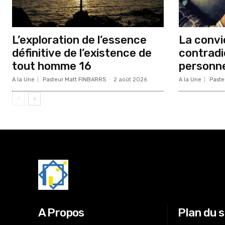
L’exploration de l’essence
La convic
définitive de l’existence de
contradi
tout homme 16
personne
A la Une
Pasteur Matt FINBARRS
-
2 août 2026
A la Une
Paste
A Propos
Plan du s