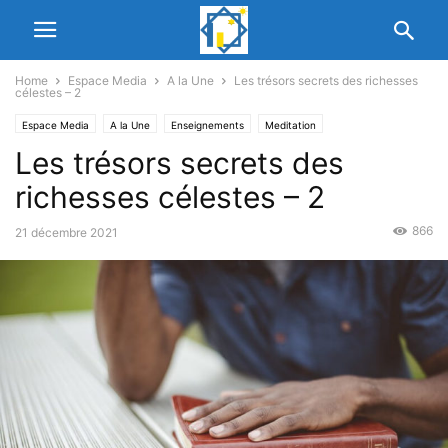
Home
Espace Media
A la Une
Les trésors secrets des richesses
célestes – 2
Espace Media
A la Une
Enseignements
Meditation
Les trésors secrets des
richesses célestes – 2
866
21 décembre 2021