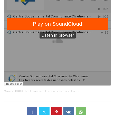
Ministère CGCC
·
Les trésors secrets des richesses célestes – 2