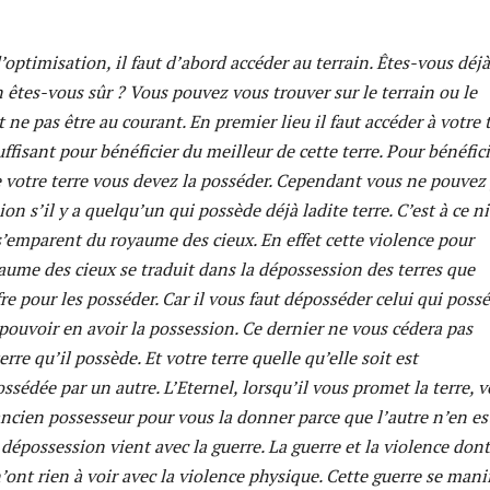
’optimisation, il faut d’abord accéder au terrain. Êtes-vous déjà
n êtes-vous sûr ? Vous pouvez vous trouver sur le terrain ou le
 ne pas être au courant. En premier lieu il faut accéder à votre t
uffisant pour bénéficier du meilleur de cette terre. Pour bénéfic
 votre terre vous devez la posséder. Cependant vous ne pouvez
ion s’il y a quelqu’un qui possède déjà ladite terre. C’est à ce n
s’emparent du royaume des cieux. En effet cette violence pour
aume des cieux se traduit dans la dépossession des terres que
fre pour les posséder. Car il vous faut déposséder celui qui poss
 pouvoir en avoir la possession. Ce dernier ne vous cédera pas
rre qu’il possède. Et votre terre quelle qu’elle soit est
sédée par un autre. L’Eternel, lorsqu’il vous promet la terre, v
ncien possesseur pour vous la donner parce que l’autre n’en es
 dépossession vient avec la guerre. La guerre et la violence dont
n’ont rien à voir avec la violence physique. Cette guerre se mani