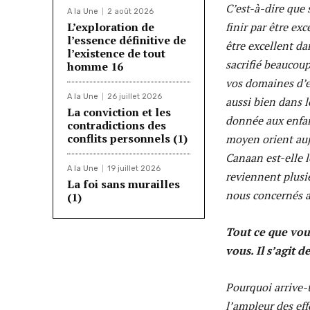
C’est-à-dire que 
A la Une
2 août 2026
L’exploration de
finir par être exc
l’essence définitive de
être excellent da
l’existence de tout
sacrifié beaucoup
homme 16
vos domaines d’e
A la Une
26 juillet 2026
aussi bien dans l
La conviction et les
donnée aux enfant
contradictions des
conflits personnels (1)
moyen orient aujo
Canaan est-elle 
A la Une
19 juillet 2026
reviennent plusie
La foi sans murailles
nous concernés au
(1)
Tout ce que vou
vous. Il s’agit 
Pourquoi arrive-t
l’ampleur des eff