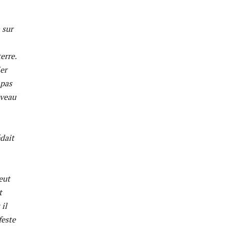
 sur
erre.
ier
 pas
iveau
édait
eut
t
 il
feste