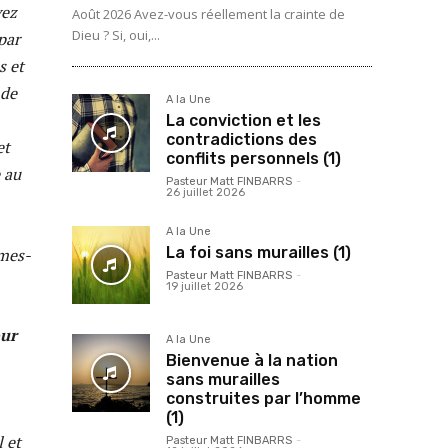
vez
Août 2026 Avez-vous réellement la crainte de
Dieu ? Si, oui,...
 par
s et
 de
A la Une
La conviction et les
contradictions des
et
conflits personnels (1)
e au
Pasteur Matt FINBARRS
-
26 juillet 2026
A la Une
La foi sans murailles (1)
mmes-
Pasteur Matt FINBARRS
-
19 juillet 2026
our
A la Une
Bienvenue à la nation
sans murailles
construites par l’homme
(1)
l et
Pasteur Matt FINBARRS
-