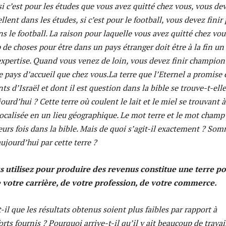
si c’est pour les études que vous avez quitté chez vous, vous de
ellent dans les études, si c’est pour le football, vous devez finir
ns le football. La raison pour laquelle vous avez quitté chez vou
 de choses pour être dans un pays étranger doit être à la fin un
xpertise. Quand vous venez de loin, vous devez finir champion
e pays d’accueil que chez vous.La terre que l’Eternel a promise 
s d’Israël et dont il est question dans la bible se trouve-t-ell
urd’hui ? Cette terre où coulent le lait et le miel se trouvant à
localisée en un lieu géographique. Le mot terre et le mot champ
urs fois dans la bible. Mais de quoi s’agit-il exactement ? So
jourd’hui par cette terre ?
s utilisez pour produire des revenus constitue une terre p
de votre carrière, de votre profession, de votre commerce.
-il que les résultats obtenus soient plus faibles par rapport à
orts fournis ? Pourquoi arrive-t-il qu’il y ait beaucoup de travai