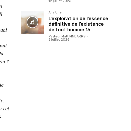
12 juillet 2026
n
A la Une
l
L’exploration de l’essence
définitive de l’existence
quoi
de tout homme 15
Pasteur Matt FINBARRS
-
5 juillet 2026
rait-
la
ion ?
de
e.
r cet
s