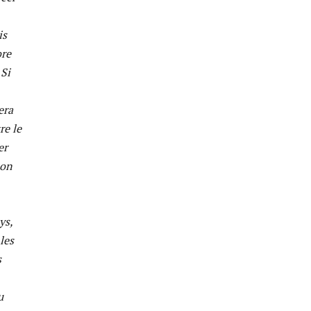
is
ore
 Si
era
re le
er
son
ys,
les
s
u