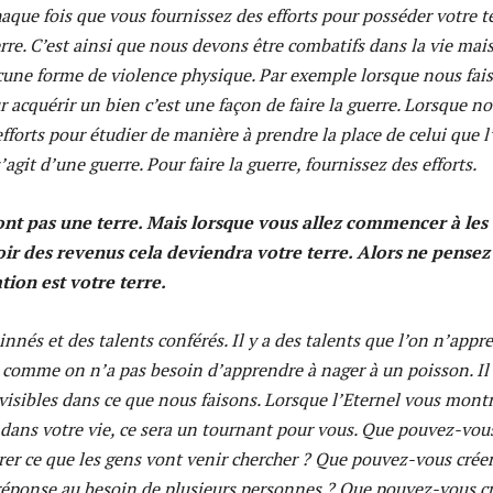
Chaque fois que vous fournissez des efforts pour posséder votre te
erre. C’est ainsi que nous devons être combatifs dans la vie mai
cune forme de violence physique. Par exemple lorsque nous fai
 acquérir un bien c’est une façon de faire la guerre. Lorsque n
fforts pour étudier de manière à prendre la place de celui que l
’agit d’une guerre. Pour faire la guerre, fournissez des efforts.
ont pas une terre. Mais lorsque vous allez commencer à les
oir des revenus cela deviendra votre terre. Alors ne pensez
ion est votre terre.
 innés et des talents conférés. Il y a des talents que l’on n’appr
t comme on n’a pas besoin d’apprendre à nager à un poisson. Il 
visibles dans ce que nous faisons. Lorsque l’Eternel vous montr
 dans votre vie, ce sera un tournant pour vous. Que pouvez-vou
rer ce que les gens vont venir chercher ? Que pouvez-vous créer
réponse au besoin de plusieurs personnes ? Que pouvez-vous c