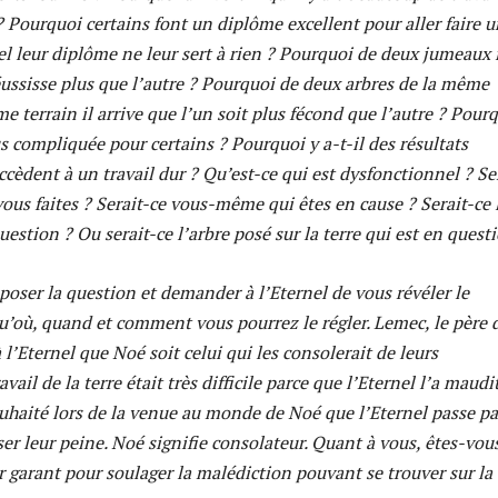
? Pourquoi certains font un diplôme excellent pour aller faire u
l leur diplôme ne leur sert à rien ? Pourquoi de deux jumeaux i
éussisse plus que l’autre ? Pourquoi de deux arbres de la même
e terrain il arrive que l’un soit plus fécond que l’autre ? Pour
lus compliquée pour certains ? Pourquoi y a-t-il des résultats
cèdent à un travail dur ? Qu’est-ce qui est dysfonctionnel ? Se
 vous faites ? Serait-ce vous-même qui êtes en cause ? Serait-ce 
question ? Ou serait-ce l’arbre posé sur la terre qui est en quest
oser la question et demander à l’Eternel de vous révéler le
u’où, quand et comment vous pourrez le régler. Lemec, le père 
’Eternel que Noé soit celui qui les consolerait de leurs
avail de la terre était très difficile parce que l’Eternel l’a maudit
uhaité lors de la venue au monde de Noé que l’Eternel passe pa
er leur peine. Noé signifie consolateur. Quant à vous, êtes-vou
r garant pour soulager la malédiction pouvant se trouver sur la