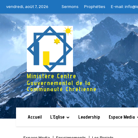
vendredi, août 7, 2026
Sermons
Prophéties
E-mail:
info@l
Ministère Centre
Gouvernemental de la
Communauté Chrétienne
Accueil
L’Eglise
Leadership
Espace Media
Espace Media
Enseignements
Les Projets