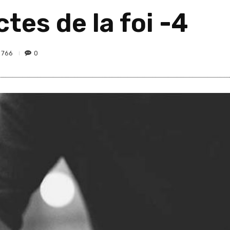
tes de la foi -4
766
0