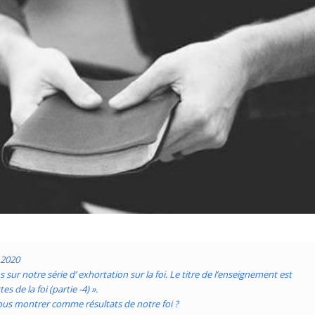
r 2020
sur notre série d’ exhortation sur la foi. Le titre de l’enseignement est
es de la foi (partie -4) ».
s montrer comme résultats de notre foi ?