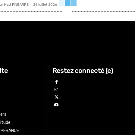
ur Matt FINBARRS
-
26 juillet 2026
ite
Restez connecté (e)
ers
titude
ESPERANCE