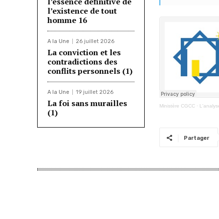
l’essence définitive de
l’existence de tout
homme 16
A la Une
26 juillet 2026
La conviction et les
contradictions des
conflits personnels (1)
A la Une
19 juillet 2026
La foi sans murailles
Ministère CGCC
·
L'analys
(1)
Partager