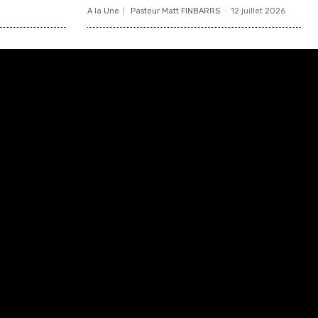
A la Une
Pasteur Matt FINBARRS
-
12 juillet 2026
Html code here! Replace this with any non empty raw
html code and that's it.