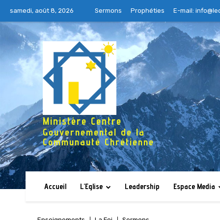
samedi, août 8, 2026
Sermons
Prophéties
E-mail:
info@le
Ministère Centre
Gouvernemental de la
Communauté Chrétienne
Accueil
L’Eglise
Leadership
Espace Media
Enseignements
La Foi
Sermons