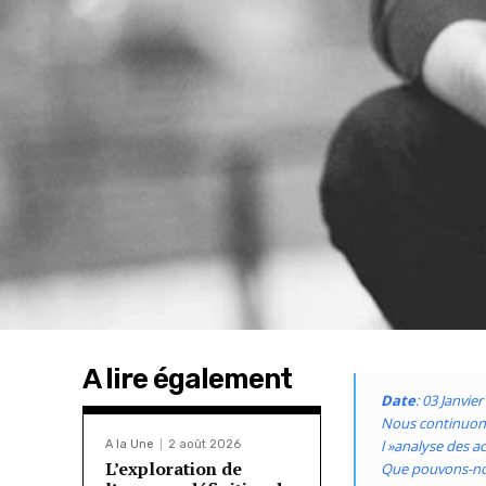
A lire également
Date
: 03 Janvie
Nous continuons 
l »analyse des act
A la Une
2 août 2026
L’exploration de
Que pouvons-nou