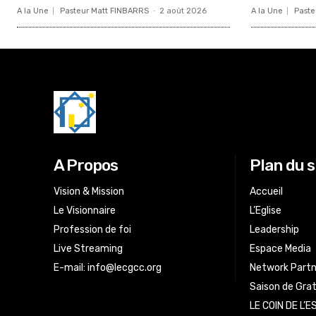
A la Une
Pasteur Matt FINBARRS
-
2 août 2026
A la Une
Paste
A Propos
Plan du s
Vision & Mission
Accueil
Le Visionnaire
L’Eglise
Profession de foi
Leadership
Live Streaming
Espace Media
E-mail:
info@lecgcc.org
Network Partn
Saison de Gra
LE COIN DE L’