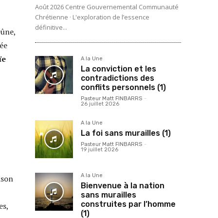
Août 2026 Centre Gouvernemental Communauté
Chrétienne · L'exploration de l’essence
définitive...
eûne,
éée
ïe
A la Une
La conviction et les
contradictions des
conflits personnels (1)
Pasteur Matt FINBARRS
-
26 juillet 2026
A la Une
La foi sans murailles (1)
Pasteur Matt FINBARRS
-
19 juillet 2026
A la Une
ison
Bienvenue à la nation
sans murailles
construites par l’homme
es,
(1)