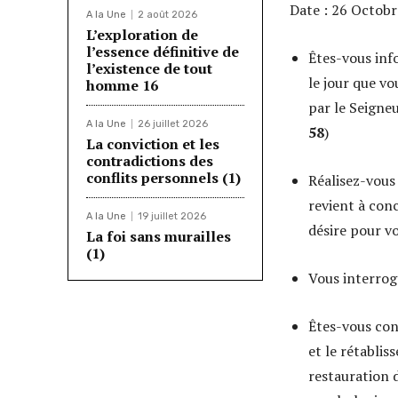
Date : 26 Octob
A la Une
2 août 2026
L’exploration de
l’essence définitive de
Êtes-vous inf
l’existence de tout
le jour que vo
homme 16
par le Seigneu
A la Une
26 juillet 2026
58
)
La conviction et les
contradictions des
conflits personnels (1)
Réalisez-vous
revient à conc
A la Une
19 juillet 2026
désire pour vo
La foi sans murailles
(1)
Vous interrog
Êtes-vous cons
et le rétablis
restauration d