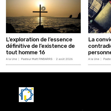
L’exploration de l’essence
La convic
définitive de l’existence de
contradi
tout homme 16
personne
A la Une
Pasteur Matt FINBARRS
-
2 août 2026
A la Une
Paste