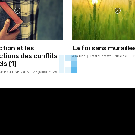
tion et les
La foi sans murailles
ctions des conflits
A la Une
Pasteur Matt FINBARRS
-
1
ls (1)
ur Matt FINBARRS
-
26 juillet 2026