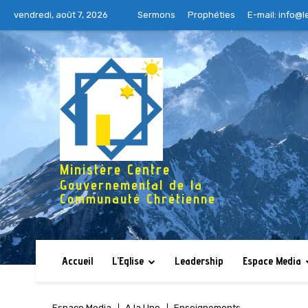
vendredi, août 7, 2026
Sermons
Prophéties
E-mail:
info@l
Ministère Centre
Gouvernemental de la
Communauté Chrétienne
Accueil
L’Eglise
Leadership
Espace Media
Espace Media
A la Une
Enseignements