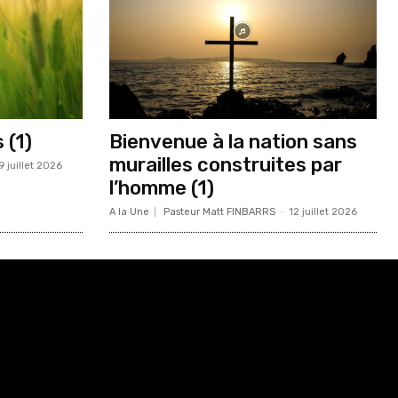
 (1)
Bienvenue à la nation sans
murailles construites par
9 juillet 2026
l’homme (1)
A la Une
Pasteur Matt FINBARRS
-
12 juillet 2026
Html code here! Replace this with any non empty raw
html code and that's it.