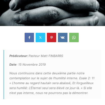
Prédicateur:
Pasteur Matt FINBARRS
Date
: 15 Novembre 2019
Nous continuons dans cette deuxième partie notre
contemplation sur le sujet de l’humilité interne. Esaie 2: 11
« L’homme au regard hautain sera abaissé, Et l’orgueilleux
sera humilié: L’Éternel seul sera élevé ce jour-là. » Si elle
n’est pas interne, nous ne pourrons pas la démontrer.