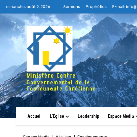
dimanche, août 9, 2026
Sermons
Prophéties
E-mail:
info@
Ministère Centre
Gouvernemental de la
Communauté Chrétienne
Accueil
L’Eglise
Leadership
Espace Media
Espace Media
A la Une
Enseignements