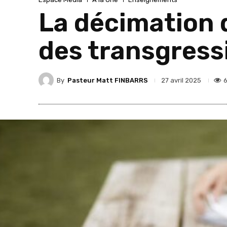
La décimation
des transgressi
By
Pasteur Matt FINBARRS
27 avril 2025