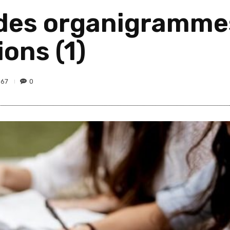
 des organigramme
ons (1)
667
0