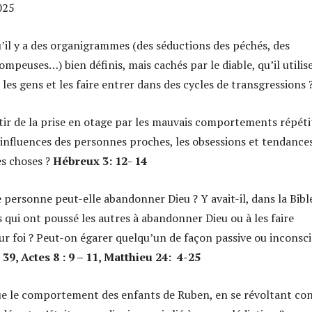
025
’il y a des organigrammes (des séductions des péchés, des
ompeuses…) bien définis, mais cachés par le diable, qu’il utilis
es gens et les faire entrer dans des cycles de transgressions 
r de la prise en otage par les mauvais comportements répétit
 influences des personnes proches, les obsessions et tendance
es choses ?
Hébreux 3: 12- 14
ersonne peut-elle abandonner Dieu ? Y avait-il, dans la Bibl
 qui ont poussé les autres à abandonner Dieu ou à les faire
eur foi ? Peut-on égarer quelqu’un de façon passive ou inconsc
 39, Actes 8 : 9 – 11, Matthieu 24: 4-25
e le comportement des enfants de Ruben, en se révoltant co