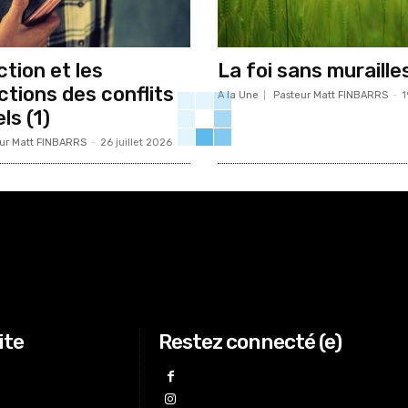
tion et les
La foi sans murailles
ctions des conflits
A la Une
Pasteur Matt FINBARRS
-
1
ls (1)
ur Matt FINBARRS
-
26 juillet 2026
ite
Restez connecté (e)