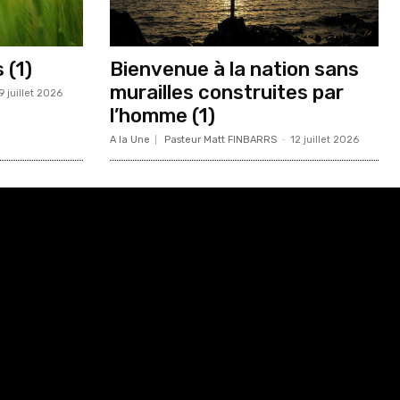
 (1)
Bienvenue à la nation sans
murailles construites par
9 juillet 2026
l’homme (1)
A la Une
Pasteur Matt FINBARRS
-
12 juillet 2026
Html code here! Replace this with any non empty raw
html code and that's it.