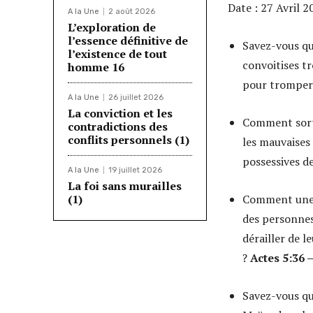
Date : 27 Avril 2
A la Une
2 août 2026
L’exploration de
l’essence définitive de
Savez-vous qu
l’existence de tout
convoitises tr
homme 16
pour tromper l
A la Une
26 juillet 2026
La conviction et les
Comment sorti
contradictions des
conflits personnels (1)
les mauvaises
possessives d
A la Une
19 juillet 2026
La foi sans murailles
(1)
Comment une p
des personnes
dérailler de l
?
Actes 5:36 –
Savez-vous qu