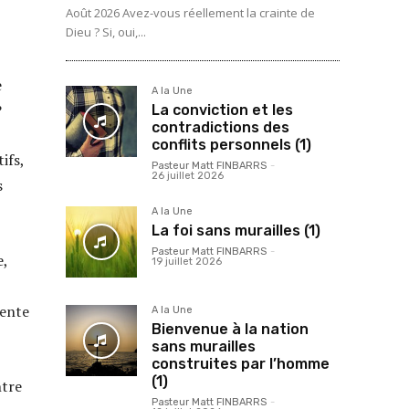
Août 2026 Avez-vous réellement la crainte de
Dieu ? Si, oui,...
e
A la Une
?
La conviction et les
contradictions des
conflits personnels (1)
ifs,
Pasteur Matt FINBARRS
-
26 juillet 2026
s
A la Une
La foi sans murailles (1)
Pasteur Matt FINBARRS
-
e,
19 juillet 2026
iente
A la Une
Bienvenue à la nation
sans murailles
construites par l’homme
(1)
ntre
Pasteur Matt FINBARRS
-