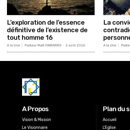
L’exploration de l’essence
La convic
définitive de l’existence de
contradi
tout homme 16
personne
A la Une
Pasteur Matt FINBARRS
-
2 août 2026
A la Une
Paste
A Propos
Plan du s
Vision & Mission
Accueil
Le Visionnaire
L’Eglise