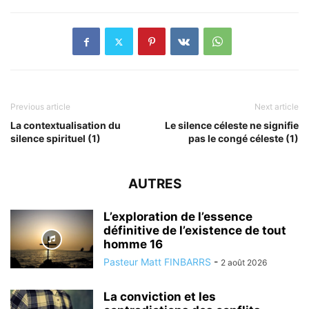
Previous article
Next article
La contextualisation du
Le silence céleste ne signifie
silence spirituel (1)
pas le congé céleste (1)
AUTRES
L’exploration de l’essence
définitive de l’existence de tout
homme 16
Pasteur Matt FINBARRS
-
2 août 2026
La conviction et les