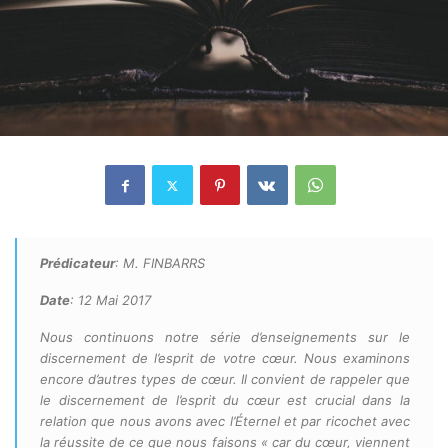
Prédicateur
: M. FINBARRS
Date
: 12 Mai 2017
Nous continuons notre série d’enseignements sur le
discernement de l’esprit de votre cœur. Nous examinons
encore d’autres types de cœur. Il convient de rappeler que
le discernement de l’esprit du cœur est crucial dans la
relation que nous avons avec l’Éternel et par ricochet avec
la réussite de ce que nous faisons « car du cœur, viennent