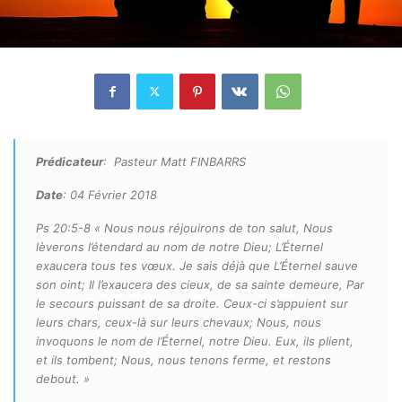
Prédicateur
: Pasteur Matt FINBARRS
Date
: 04 Février 2018
Ps 20:5-8 « Nous nous réjouirons de ton salut, Nous
lèverons l’étendard au nom de notre Dieu; L’Éternel
exaucera tous tes vœux. Je sais déjà que L’Éternel sauve
son oint; Il l’exaucera des cieux, de sa sainte demeure, Par
le secours puissant de sa droite. Ceux-ci s’appuient sur
leurs chars, ceux-là sur leurs chevaux; Nous, nous
invoquons le nom de l’Éternel, notre Dieu. Eux, ils plient,
et ils tombent; Nous, nous tenons ferme, et restons
debout. »