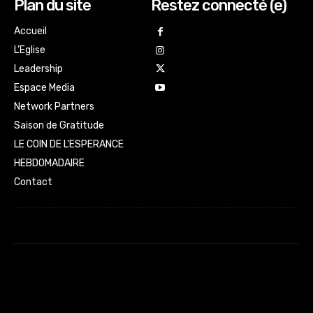
Plan du site
Restez connecté (e)
Accueil
L’Eglise
Leadership
Espace Media
Network Partners
Saison de Gratitude
LE COIN DE L’ESPERANCE
HEBDOMADAIRE
Contact
Html code here! Replace this with any non empty raw html
code and that's it.